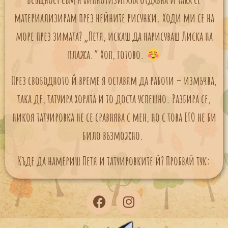
материализирам през нейните рисунки. Ходи ми се на
море през зимата? „Петя, искаш да нарисуваш Лиска на
плажа.“ Хоп, готово.
През свободното й време я оставям да работи – измъчва,
така де, татуира хората и то доста успешно. Разбира се,
никоя татуировка не се сравнява с мен, но с това
ЕГО
не би
било възможно.
Къде да намериш Петя и татуировките й? Пробвай тук: