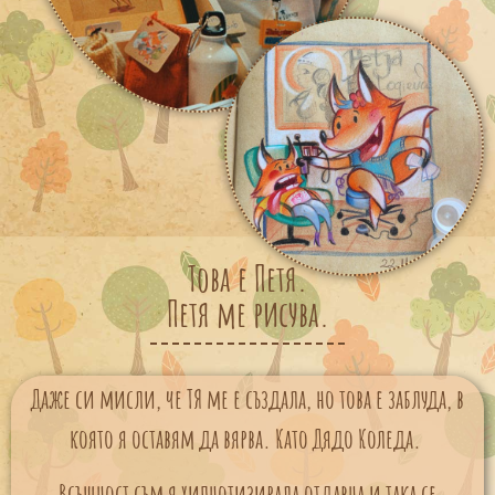
Това е Петя.
Петя ме рисува.
Даже си мисли, че ТЯ ме е създала, но това е заблуда, в
която я оставям да вярва. Като Дядо Коледа.
Всъщност съм я хипнотизирала отдавна и така се